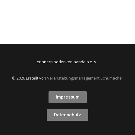
Winter Travel Guide
Dezember 24, 2021
/
No Comments
Sed a rutrum neque, non euismod lorem. Nam dapibus mi ut
ligula interdum laoreet. Sed sollicitudin metus nec massa
venenatis...
Read More
erinnern.bedenken.handeln e. V.
© 2026 Erstellt von
Veranstaltungsmanagement Schumacher
Impressum
Datenschutz