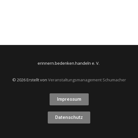
Winter Destinations
Dezember 24, 2021
/
No Comments
Sed a rutrum neque, non euismod lorem. Nam dapibus mi ut
ligula interdum laoreet. Sed sollicitudin metus nec massa
venenatis...
Read More
erinnern.bedenken.handeln e. V.
© 2026 Erstellt von
Veranstaltungsmanagement Schumacher
Impressum
Datenschutz